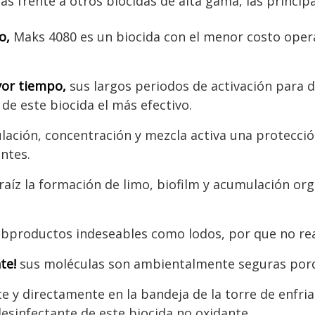
 frente a otros biocidas de alta gama, las principa
o,
Maks 4080 es un biocida con el menor costo opera
yor tiempo,
sus largos periodos de activación para de
de este biocida el más efectivo.
ación, concentración y mezcla activa una protecció
ntes.
raíz la formación de limo, biofilm y acumulación or
bproductos indeseables como lodos, por que no reac
te!
sus moléculas son ambientalmente seguras porq
 y directamente en la bandeja de la torre de enfria
desinfectante de este biocida no oxidante.