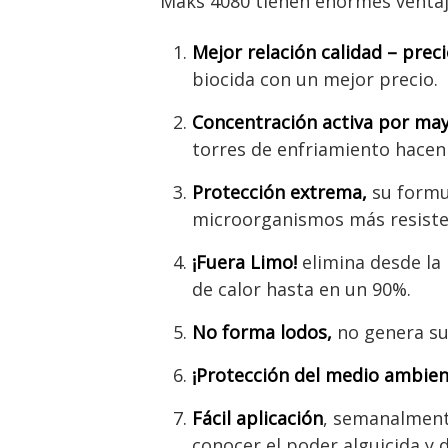
Maks 4080 tienen enormes ventajas
Mejor relación calidad – preci
biocida con un mejor precio.
Concentración activa por ma
torres de enfriamiento hacen 
Protección extrema,
su formul
microorganismos más resiste
¡Fuera Limo!
elimina desde la 
de calor hasta en un 90%.
No forma lodos,
no genera su
¡Protección del medio ambien
Fácil aplicación
, semanalmente
conocer el poder alguicida y 