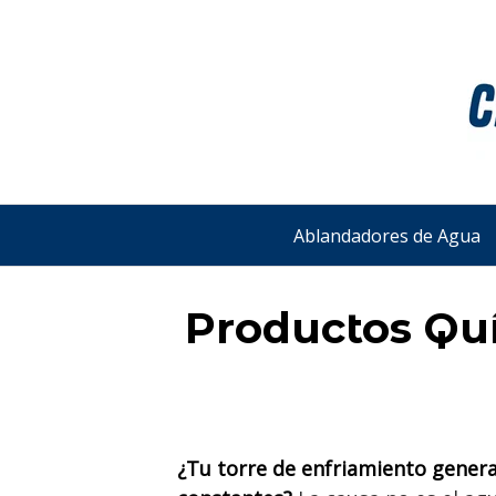
Saltar
al
contenido
Ablandadores de Agua
Productos Quí
¿Tu torre de enfriamiento genera