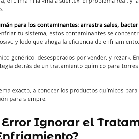
, el clima ni la «mala suerte». El problema real, y l
o.
imán para los contaminantes: arrastra sales, bacteri
enfriar tu sistema, estos contaminantes se concent
rosivo y lodo que ahoga la eficiencia de enfriamiento
mico genérico, desesperados por vender, y rezar». En
ategia detrás de un tratamiento químico para torres
lema exacto, a conocer los productos químicos para 
sión para siempre.
 Error Ignorar el Trata
 Enfriamiento?